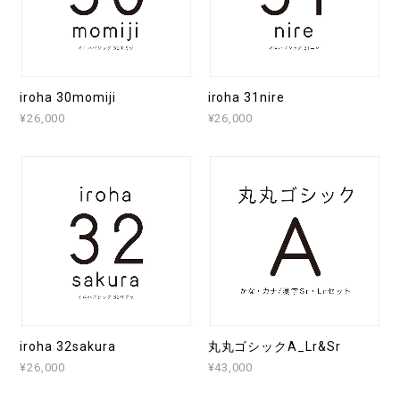
iroha 30momiji
iroha 31nire
¥26,000
¥26,000
iroha 32sakura
丸丸ゴシックA_Lr&Sr
¥26,000
¥43,000