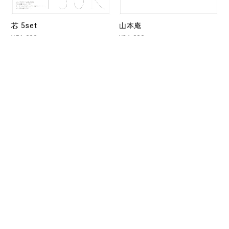
芯 5set
山本庵
¥51,000
¥31,000
山本庵 クラシック
どんぐり
¥31,000
¥10,500