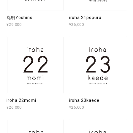
丸明Yoshino
iroha 21popura
¥29,000
¥26,000
iroha 22momi
iroha 23kaede
¥26,000
¥26,000